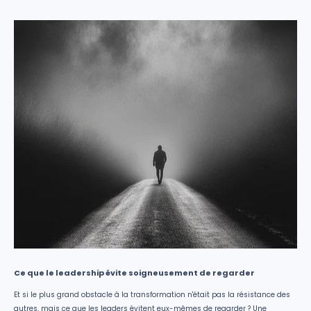
Ce que le leadership évite soigneusement de regarder
Et si le plus grand obstacle à la transformation n'était pas la résistance des
autres, mais ce que les leaders évitent eux-mêmes de regarder ? Une